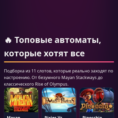
🔥 Топовые автоматы,
которые хотят все
Подборка из 11 слотов, которые реально заходят по
настроению. От безумного Mayan Stackways до
классического Rise of Olympus.
Mayan
Pixies Vs
Pinocchio