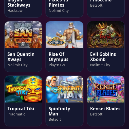
Stackways
Pirates
Betsoft
Hacksaw
Nolimit City
San Quentin
Rise Of
Evil Goblins
Xways
Olympus
Xbomb
Nolimit City
Play'n Go
Nolimit City
Tropical Tiki
Spinfinity
Kensei Blades
Man
Pragmatic
Betsoft
Betsoft