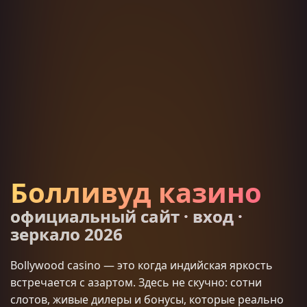
Болливуд казино
официальный сайт · вход ·
зеркало 2026
Bollywood casino — это когда индийская яркость
встречается с азартом. Здесь не скучно: сотни
слотов, живые дилеры и бонусы, которые реально