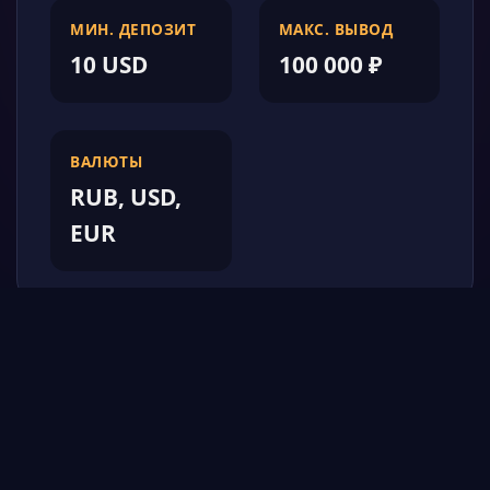
МИН. ДЕПОЗИТ
МАКС. ВЫВОД
10 USD
100 000 ₽
ВАЛЮТЫ
RUB, USD,
EUR
Зеркало Болливуд казино — не
паримся с блокировками
Регулярно провайдеры банков блокируют домены.
Но мы всегда находим обход. Зеркало Bollywood